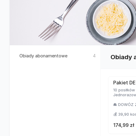
Obiady abonamentowe
4
Obiady
Pakiet D
10 posiłków
Jednorazowe
🚘 DOWÓZ 
💰 39,90 k
🤑 34,98 k
174,99 zł
❗️ oszczędza