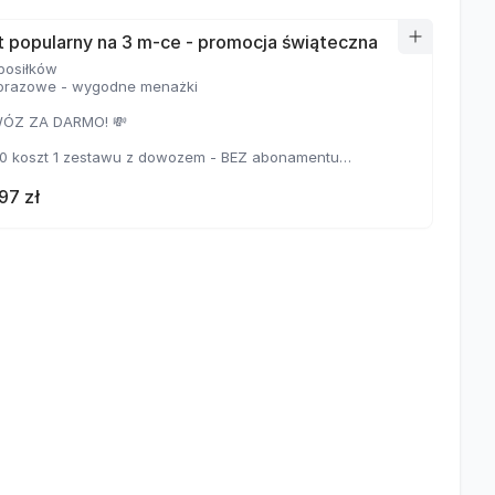
OŚĆ 4-krotnego przedłużenia niewykorzystanego
u (szczegóły w regulaminie)
t popularny na 3 m-ce - promocja świąteczna
 posiłków
lorazowe - wygodne menażki
WÓZ ZA DARMO! 💸
90 koszt 1 zestawu z dowozem - BEZ abonamentu
99 koszt 1 zestawu z dowozem - Z abonamentem
97 zł
OŚĆ 4-krotnego przedłużenia niewykorzystanego
u (szczegóły w regulaminie)