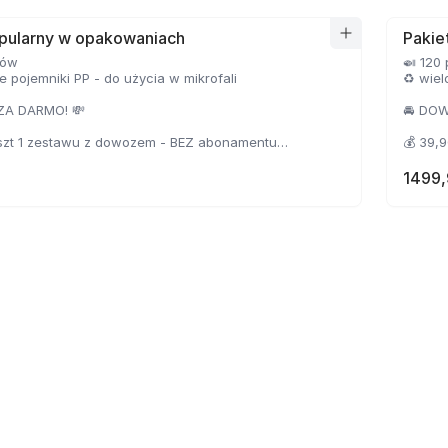
MOŻLIW
pakiet
opularny w opakowaniach
Pakie
ków
🍛 120
 pojemniki PP - do użycia w mikrofali
♻️ wie
ZA DARMO! 💸
🚘 DO
oszt 1 zestawu z dowozem - BEZ abonamentu
💰 39,
oszt 1 zestawu z dowozem - Z abonamentem
💰 24,
1499,
ASZ 100 ZŁ ❗️
MOŻLIW
pakiet
4-krotnego przedłużenia niewykorzystanego
czegóły w regulaminie)