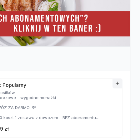
t Popularny
posiłków
lorazowe - wygodne menażki
WÓZ ZA DARMO! 💸
90 koszt 1 zestawu z dowozem - BEZ abonamentu
99 koszt 1 zestawu z dowozem - Z abonamentem
9 zł
CZĘDZASZ 200 ZŁ ❗️