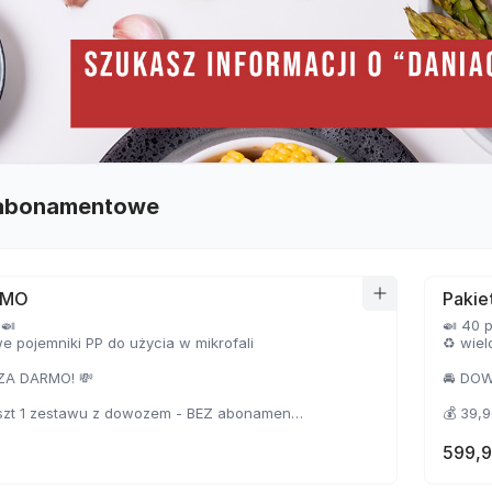
 abonamentowe
EMO
Pakie
 🍛
🍛 40 
 pojemniki PP do użycia w mikrofali
♻️ wie
ZA DARMO! 💸
🚘 DO
oszt 1 zestawu z dowozem - BEZ abonamentu
💰 39,
oszt 1 zestawu z dowozem - Z abonamentem
💰 24,
599,9
sz 25 ZŁ ❗️
❗️ OSZ