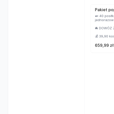
Pakiet p
🍛 40 posił
jednorazowe
🚘 DOWÓZ 
💰 39,90 k
🤑 27,99 k
659,99 zł
❗️ OSZCZĘDZ
MOŻLIWOŚĆ 
pakietu (sz