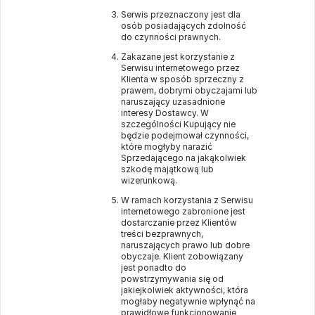
Serwis przeznaczony jest dla
osób posiadających zdolność
do czynności prawnych.
Zakazane jest korzystanie z
Serwisu internetowego przez
Klienta w sposób sprzeczny z
prawem, dobrymi obyczajami lub
naruszający uzasadnione
interesy Dostawcy. W
szczególności Kupujący nie
będzie podejmował czynności,
które mogłyby narazić
Sprzedającego na jakąkolwiek
szkodę majątkową lub
wizerunkową.
W ramach korzystania z Serwisu
internetowego zabronione jest
dostarczanie przez Klientów
treści bezprawnych,
naruszających prawo lub dobre
obyczaje. Klient zobowiązany
jest ponadto do
powstrzymywania się od
jakiejkolwiek aktywności, która
mogłaby negatywnie wpłynąć na
prawidłowe funkcjonowanie