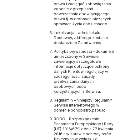
prawa i zaciągać zobowiązania
zgodnie z przepisami
powszechnie obowiązującego
prawa tj. w drobnych bieżących
sprawach życia codziennego.
Lokalizacja - adres lokalu
Dostawcy, z którego zostanie
dostarczone Zamówienie;
Polityka prywatności – dokument
umieszczony w Serwisie
zawierający szczegółowe
informacje dotyczące ochrony
danych Klientów, regulujący w
szczególności zasady
przetwarzania danych
osobowych osób
korzystających z Serwisu.
Regulamin – niniejszy Regulamin
Serwisu internetowego w
domenie
bohobistro.papu.io
RODO – Rozporządzenie
Parlamentu Europejskiego i Rady
(UE) 2016/679 z dnia 27 kwietnia
2016 r. w sprawie ochrony osób
fizycznych w związku z