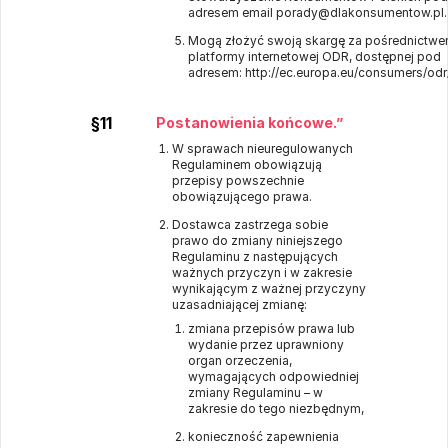
adresem email porady@dlakonsumentow.pl.
Mogą złożyć swoją skargę za pośrednictwem
platformy internetowej ODR, dostępnej pod
adresem:
http://ec.europa.eu/consumers/odr
§11
Postanowienia końcowe.”
W sprawach nieuregulowanych
Regulaminem obowiązują
przepisy powszechnie
obowiązującego prawa.
Dostawca zastrzega sobie
prawo do zmiany niniejszego
Regulaminu z następujących
ważnych przyczyn i w zakresie
wynikającym z ważnej przyczyny
uzasadniającej zmianę:
zmiana przepisów prawa lub
wydanie przez uprawniony
organ orzeczenia,
wymagających odpowiedniej
zmiany Regulaminu – w
zakresie do tego niezbędnym,
konieczność zapewnienia