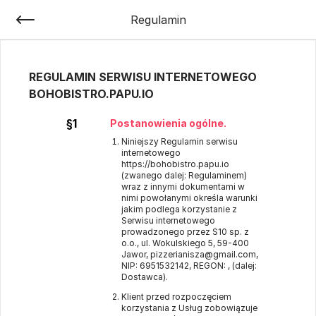
Regulamin
REGULAMIN SERWISU INTERNETOWEGO
BOHOBISTRO.PAPU.IO
§1
Postanowienia ogólne.
Niniejszy Regulamin serwisu
internetowego
https://bohobistro.papu.io
(zwanego dalej: Regulaminem)
wraz z innymi dokumentami w
nimi powołanymi określa warunki
jakim podlega korzystanie z
Serwisu internetowego
prowadzonego przez S10 sp. z
o.o., ul. Wokulskiego 5, 59-400
Jawor, pizzerianisza@gmail.com,
NIP: 6951532142, REGON: , (dalej:
Dostawca).
Klient przed rozpoczęciem
korzystania z Usług zobowiązuje