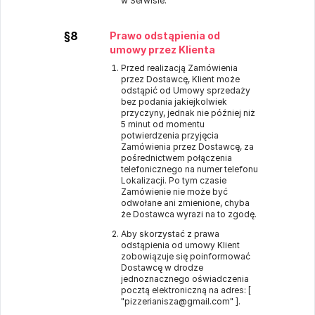
w Serwisie.
§8
Prawo odstąpienia od
umowy przez Klienta
Przed realizacją Zamówienia
przez Dostawcę, Klient może
odstąpić od Umowy sprzedaży
bez podania jakiejkolwiek
przyczyny, jednak nie później niż
5 minut od momentu
potwierdzenia przyjęcia
Zamówienia przez Dostawcę, za
pośrednictwem połączenia
telefonicznego na numer telefonu
Lokalizacji. Po tym czasie
Zamówienie nie może być
odwołane ani zmienione, chyba
że Dostawca wyrazi na to zgodę.
Aby skorzystać z prawa
odstąpienia od umowy Klient
zobowiązuje się poinformować
Dostawcę w drodze
jednoznacznego oświadczenia
pocztą elektroniczną na adres: [
"pizzerianisza@gmail.com" ].