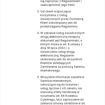
się zapoznać z Regulaminem i
zaakceptować jego treść.
Od chwili rozpoczęcia
korzystania z Usług
świadczonych przez Dostawcę
Klient zobowiązany jest do
przestrzegania Regulaminu.
W zakresie Usług świadczonych
drogą elektroniczną niniejszy
dokument jest Regulaminem, o
którym mowa w art. 8 ustawy z
dnia 18 lipca 2002 r. o
świadczeniu usług drogą
elektroniczną. Regulamin
skierowany jest do wszystkich
Klientów składających
Zamówienie za pomocą Serwisu
internetowego.
Wszystkie informacje zawarte w
Serwisie internetowym,
odnoszące się do towarów i
usług, łącznie z ich cenami, nie
stanowią oferty handlowej w
rozumieniu art. 66 Kodeksu
Cywilnego, lecz zaproszenie do
zawarcia umowy określone w art.