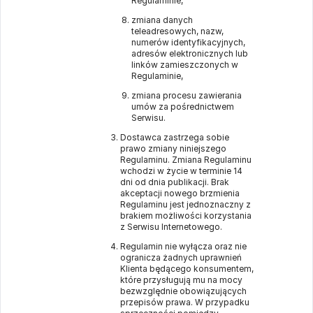
Regulaminie,
zmiana danych
teleadresowych, nazw,
numerów identyfikacyjnych,
adresów elektronicznych lub
linków zamieszczonych w
Regulaminie,
zmiana procesu zawierania
umów za pośrednictwem
Serwisu.
Dostawca zastrzega sobie
prawo zmiany niniejszego
Regulaminu. Zmiana Regulaminu
wchodzi w życie w terminie 14
dni od dnia publikacji. Brak
akceptacji nowego brzmienia
Regulaminu jest jednoznaczny z
brakiem możliwości korzystania
z Serwisu Internetowego.
Regulamin nie wyłącza oraz nie
ogranicza żadnych uprawnień
Klienta będącego konsumentem,
które przysługują mu na mocy
bezwzględnie obowiązujących
przepisów prawa. W przypadku