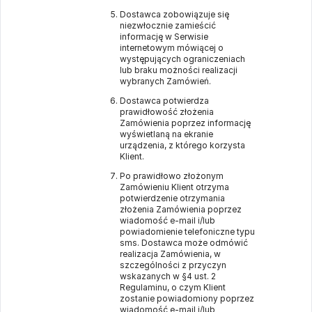
Dostawca zobowiązuje się
niezwłocznie zamieścić
informację w Serwisie
internetowym mówiącej o
występujących ograniczeniach
lub braku możności realizacji
wybranych Zamówień.
Dostawca potwierdza
prawidłowość złożenia
Zamówienia poprzez informację
wyświetlaną na ekranie
urządzenia, z którego korzysta
Klient.
Po prawidłowo złożonym
Zamówieniu Klient otrzyma
potwierdzenie otrzymania
złożenia Zamówienia poprzez
wiadomość e-mail i/lub
powiadomienie telefoniczne typu
sms. Dostawca może odmówić
realizacja Zamówienia, w
szczególności z przyczyn
wskazanych w §4 ust. 2
Regulaminu, o czym Klient
zostanie powiadomiony poprzez
wiadomość e-mail i/lub