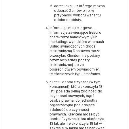
adres lokalu, z którego można
odebrać Zamówienie, w
przypadku wyboru wariantu
odbiór osobisty.
Informacje marketingowe –
informacje zawierające treści o
charakterze handlowym i/lub
marketingowym, które w ramach
Usług świadczonych drogą
elektroniczną Dostawca może
przesyłać Klientom na podany
przez nich adres poczty
elektronicznej lub za
pośrednictwem powiadomień
telefonicznych typu sms/mms.
Klient – osoba fizyczna (w tym
konsument), która ukończyła 18
lat i posiada pełną zdolność do
czynności prawnych, bądź
osoba prawna lub jednostka
organizacyjna posiadająca
zdolność do czynności
prawnych. Klientem może być
osoba fizyczna, która ukończyła
13 lat, ale nie ukończyła 18 lat w
zakresie, w jakim może nabywać