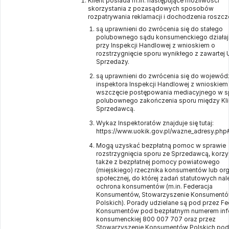
Klient posiada m.in. następujące możliwości
skorzystania z pozasądowych sposobów
rozpatrywania reklamacji i dochodzenia roszcz
są uprawnieni do zwrócenia się do stałego
polubownego sądu konsumenckiego działa
przy Inspekcji Handlowej z wnioskiem o
rozstrzygnięcie sporu wynikłego z zawarte
Sprzedaży.
są uprawnieni do zwrócenia się do wojewód
inspektora Inspekcji Handlowej z wnioskiem
wszczęcie postępowania mediacyjnego w s
polubownego zakończenia sporu między Kli
Sprzedawcą.
Wykaz Inspektoratów znajduje się tutaj:
https://www.uokik.gov.pl/wazne_adresy.php
Mogą uzyskać bezpłatną pomoc w sprawie
rozstrzygnięcia sporu ze Sprzedawcą, korzy
także z bezpłatnej pomocy powiatowego
(miejskiego) rzecznika konsumentów lub org
społecznej, do której zadań statutowych nal
ochrona konsumentów (m.in. Federacja
Konsumentów, Stowarzyszenie Konsument
Polskich). Porady udzielane są pod przez Fe
Konsumentów pod bezpłatnym numerem infol
konsumenckiej 800 007 707 oraz przez
Stowarzyszenie Konsumentów Polskich pod